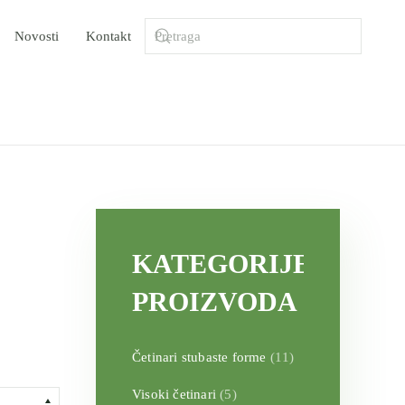
Novosti
Kontakt
KATEGORIJE
PROIZVODA
Četinari stubaste forme
(11)
Visoki četinari
(5)