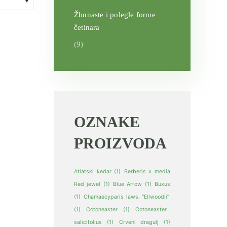
Žbunaste i polegle forme
četinara
(9)
pon
a:
00,00 рсд
00,00 рсд
OZNAKE
PROIZVODA
Atlatski kedar
(1)
Berberis x media
Red jewel
(1)
Blue Arrow
(1)
Buxus
(1)
Chamaecyparis laws. “Ellwoodii”
(1)
Cotoneaster
(1)
Cotoneaster
salicifolius
(1)
Crveni dragulj
(1)