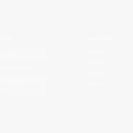
VODI
RASADNIK
Novosti
četinari
O nama
ri stubaste forme
Cenovnik
te i polegle forme
Delatnosti
ra