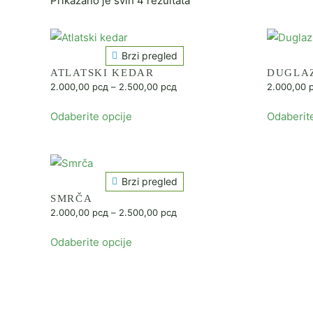
Prikazano je svih 4 rezultata
Brzi pregled
ATLATSKI KEDAR
DUGLA
Raspon
2.000,00
рсд
–
2.500,00
рсд
2.000,00
cena:
Ovaj
od
Odaberite opcije
Odaberite
proizvod
2.000,00 рсд
ima
do
2.500,00 рсд
više
varijanti.
Brzi pregled
Opcije
SMRČA
mogu
Raspon
2.000,00
рсд
–
2.500,00
рсд
biti
cena:
Ovaj
od
izabrane
Odaberite opcije
proizvod
2.000,00 рсд
na
ima
do
stranici
2.500,00 рсд
više
proizvoda.
varijanti.