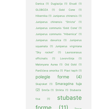
Danica
(1)
Duglazija
(1)
Elvudi
(1)
GLOBOZA
(1)
Gold Cone
(1)
Hibernika
(1)
Juniperus chinensis
(1)
Juniperus chinensis “Stricta”
(1)
Juniperus communis ‘Gold Cone’
(1)
Juniperus communis “Hibernica”
(1)
Juniperus davurica
(1)
Juniperus
squamata
(1)
Juniperus virginiana
“Sky rocket”
(1)
Laurocerasus
officinalis
(1)
Lovorvišnja
(1)
Malonyana Aurea
(1)
Old Gold
(1)
Pančićeva omorika
(1)
Plavi tepih
(1)
polegle forme
(4)
Smaragdna tuja
Skajroket
(1)
(2)
Smrča
(1)
Strikta
(1)
Stubasta
stubaste
tisa
(1)
forme
(11)
Taxus