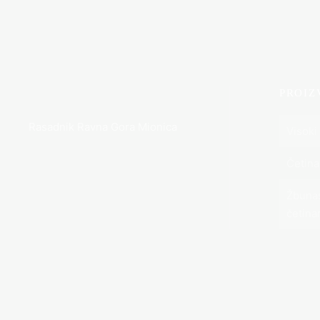
PROIZ
Rasadnik Ravna Gora Mionica
Visoki 
Četina
Žbunas
četina