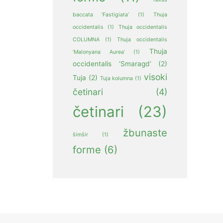
baccata ‘Fastigiata’
(1)
Thuja
occidentalis
(1)
Thuja occidentalis
COLUMNA
(1)
Thuja occidentalis
Thuja
‘Malonyana Aurea’
(1)
occidentalis ‘Smaragd’
(2)
visoki
Tuja
(2)
Tuja kolumna
(1)
četinari
(4)
četinari
(23)
žbunaste
šimšir
(1)
forme
(6)