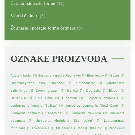
Četinari stubaste forme
(11)
izabrane
na
Visoki četinari
(5)
stranici
proizvoda.
Žbunaste i polegle forme četinara
(9)
OZNAKE PROIZVODA
Atlatski kedar
(1)
Berberis x media Red jewel
(1)
Blue Arrow
(1)
Buxus
(1)
Chamaecyparis laws. “Ellwoodii”
(1)
Cotoneaster
(1)
Cotoneaster
salicifolius
(1)
Crveni dragulj
(1)
Danica
(1)
Duglazija
(1)
Elvudi
(1)
GLOBOZA
(1)
Gold Cone
(1)
Hibernika
(1)
Juniperus chinensis
(1)
Juniperus chinensis “Stricta”
(1)
Juniperus communis ‘Gold Cone’
(1)
Juniperus communis “Hibernica”
(1)
Juniperus davurica
(1)
Juniperus
squamata
(1)
Juniperus virginiana “Sky rocket”
(1)
Laurocerasus
officinalis
(1)
Lovorvišnja
(1)
Malonyana Aurea
(1)
Old Gold
(1)
Pančićeva