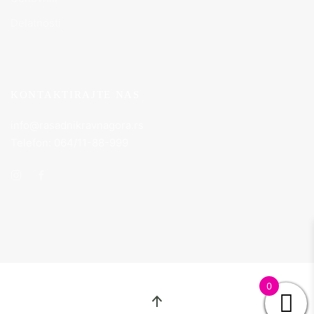
Delatnosti
KONTAKTIRAJTE NAS
info@rasadnikravnagora.rs
Telefon: 064/11-88-999
0