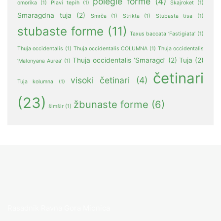
polegle forme
(4)
omorika
(1)
Plavi tepih
(1)
Skajroket
(1)
Smaragdna tuja
(2)
Smrča
(1)
Strikta
(1)
Stubasta tisa
(1)
stubaste forme
(11)
Taxus baccata ‘Fastigiata’
(1)
Thuja occidentalis
(1)
Thuja occidentalis COLUMNA
(1)
Thuja occidentalis
Thuja occidentalis ‘Smaragd’
(2)
Tuja
(2)
‘Malonyana Aurea’
(1)
četinari
visoki četinari
(4)
Tuja kolumna
(1)
(23)
žbunaste forme
(6)
šimšir
(1)
Rasadnik Ravna Gora Mionica