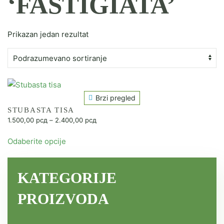
‘FASTIGIATA’
Prikazan jedan rezultat
Brzi pregled
STUBASTA TISA
Raspon
1.500,00
рсд
–
2.400,00
рсд
cena:
Ovaj
od
Odaberite opcije
proizvod
1.500,00 рсд
ima
do
2.400,00 рсд
više
KATEGORIJE
varijanti.
Opcije
PROIZVODA
mogu
biti