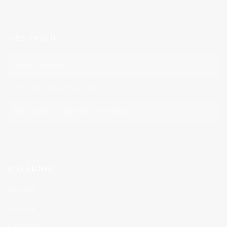
PROIZVODI
Visoki četinari
Četinari stubaste forme
Žbunaste i polegle forme četinara
RASADNIK
Novosti
O nama
Cenovnik